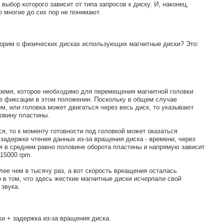
ыбор которого зависит от типа запросов к диску. И, наконец,
о многие до сих пор не понимают.
ворим о физических дисках использующих магнитные диски? Это:
время, которое необходимо для перемещения магнитной головки
ее фиксации в этом положении. Поскольку в общем случае
, или головка может двигаться через весь диск, то указывают
овину пластины.
, то к моменту готовности под головкой может оказаться
задержке чтения данных из-за вращения диска - времени, через
я в среднем равно половине оборота пластины и напрямую зависит
 15000 rpm.
олее чем в тысячу раз, а вот скорость вреащения осталась
 в том, что здесь жесткие магнитные диски исчерпали свой
 звука.
и + задержка из-за вращения диска.