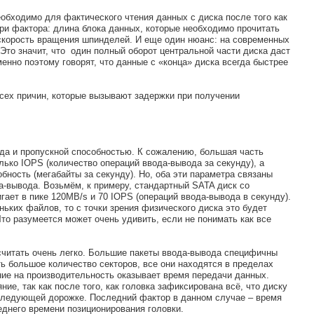
еобходимо для фактического чтения данных с диска после того как
ри фактора: длина блока данных, которые необходимо прочитать
и скорость вращения шпинделей. И еще один нюанс: на современных
Это значит, что один полный оборот центральной части диска даст
енно поэтому говорят, что данные с «конца» диска всегда быстрее
всех причин, которые вызывают задержки при получении
да и пропускной способностью. К сожалению, большая часть
лько IOPS (количество операций ввода-вывода за секунду), а
бность (мегабайты за секунду). Но, оба эти параметра связаны
а-вывода. Возьмём, к примеру, стандартный SATA диск со
гает в пике 120MB/s и 70 IOPS (операций ввода-вывода в секунду).
ньких файлов, то с точки зрения физического диска это будет
Что разумеется может очень удивить, если не понимать как все
считать очень легко. Большие пакеты ввода-вывода специфичны
ь большое количество секторов, все они находятся в пределах
ие на производительность оказывает время передачи данных.
ие, так как после того, как головка зафиксирована всё, что диску
 следующей дорожке. Последний фактор в данном случае – время
еднего времени позиционирования головки.