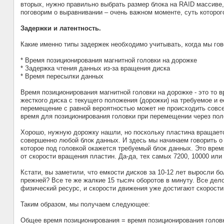
вторых, нужно правильно выбрать размер блока на RAID массиве, в
поговорим о выравнивании – очень важном моменте, суть которог
Задержки и латентность.
Какие именно типы задержек необходимо учитывать, когда мы го
* Время позиционирования магнитной головки на дорожке
* Задержка чтения данных из-за вращения диска
* Время пересылки данных
Время позиционирования магнитной головки на дорожке - это то 
жесткого диска с текущего положения (дорожки) на требуемое и 
перемещение с равной вероятностью может не происходить совсем
время для позиционирования головки при перемещении через пол
Хорошо, нужную дорожку нашли, но поскольку пластина вращается
совершенно любой блок данных. И здесь мы начинаем говорить о 
которое под головкой окажется требуемый блок данных. Это врем
от скорости вращения пластин. Да-да, тех самых 7200, 10000 или
Кстати, вы заметили, что емкости дисков за 10-12 лет выросли б
прежней? Все те же жалкие 15 тысяч оборотов в минуту. Все дело
физический ресурс, и скорости движения уже достигают скорости
Таким образом, мы получаем следующее:
Общее время позиционирования = время позиционирования головк