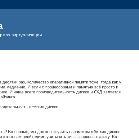
а
ормах виртуализации.
десятки раз, количество оперативной памяти тоже, тогда как у
ьма медленно. И если с процессорами и памятью всё просто и
жнее. И чаще всего производительность дисков и СХД является
сайзинга.
водительность жестких дисков.
сть? Во-первых, мы должны изучить параметры жёстких дисков,
 этого нам необходимо учитывать типы запросов к диску. Во-