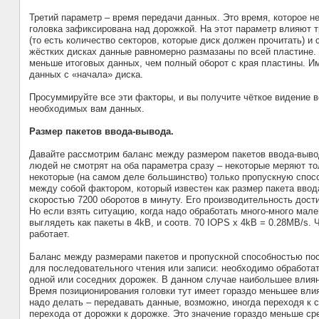
Третий параметр – время передачи данных. Это время, которое н
головка зафиксирована над дорожкой. На этот параметр влияют т
(то есть количество секторов, которые диск должен прочитать) 
жёстких дисках данные равномерно размазаны по всей пластине. 
меньше итоговых данных, чем полный оборот с края пластины. Им
данных с «начала» диска.
Просуммируйте все эти факторы, и вы получите чёткое видение 
необходимых вам данных.
Размер пакетов ввода-вывода.
Давайте рассмотрим баланс между размером пакетов ввода-выво
людей не смотрят на оба параметра сразу – некоторые меряют то
некоторые (на самом деле большинство) только пропускную спосо
между собой фактором, который известен как размер пакета ввод
скоростью 7200 оборотов в минуту. Его производительность дости
Но если взять ситуацию, когда надо обработать много-много мале
выглядеть как пакеты в 4kB, и соотв. 70 IOPS х 4kB = 0.28MB/s. 
работает.
Баланс между размерами пакетов и пропускной способностью по
для последовательного чтения или записи: необходимо обработат
одной или соседних дорожек. В данном случае наибольшее влиян
Время позиционирования головки тут имеет гораздо меньшее влиян
надо делать – передавать данные, возможно, иногда переходя к
перехода от дорожки к дорожке. Это значение гораздо меньше ср