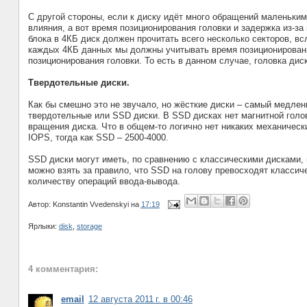
С другой стороны, если к диску идёт много обращений маленьким
влияния, а вот время позиционирования головки и задержка из-з
блока в 4КБ диск должен прочитать всего несколько секторов, вс
каждых 4КБ данных мы должны учитывать время позиционирования
позиционирования головки. То есть в данном случае, головка ди
Твердотельные диски.
Как бы смешно это не звучало, но жёсткие диски – самый медле
твердотельные или SSD диски. В SSD дисках нет магнитной голов
вращения диска. Что в общем-то логично нет никаких механически
IOPS, тогда как SSD – 2500-4000.
SSD диски могут иметь, по сравнению с классическими дисками, 
можно взять за правило, что SSD на голову превосходят классич
количеству операций ввода-вывода.
Автор:
Konstantin Vvedenskyi
на
17:19
Ярлыки:
disk
,
storage
4 комментария:
email
12 августа 2011 г. в 00:46