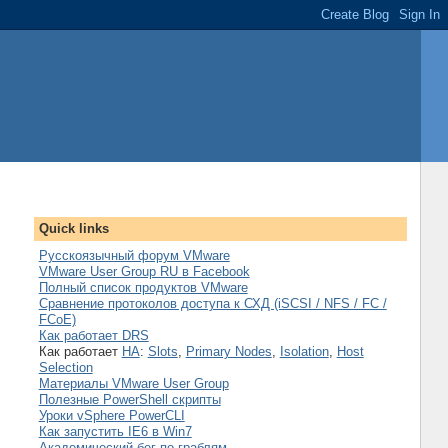
Quick links
Русскоязычный форум VMware
VMware User Group RU в Facebook
Полный список продуктов VMware
Сравнение протоколов доступа к СХД (iSCSI / NFS / FC /
FCoE)
Как работает DRS
Как работает
HA
:
Slots
,
Primary Nodes
,
Isolation
,
Host
Selection
Материалы VMware User Group
Полезные PowerShell скрипты
Уроки vSphere PowerCLI
Как запустить IE6 в Win7
Академический бег по граблям