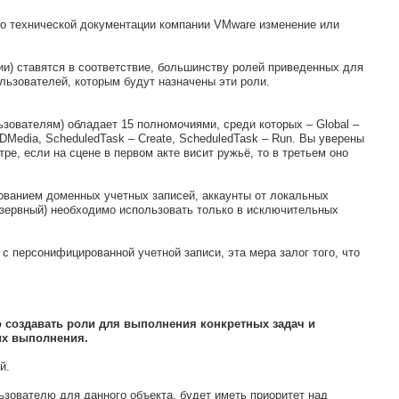
сно технической документации компании VMware изменение или
ии) ставятся в соответствие, большинству ролей приведенных для
льзователей, которым будут назначены эти роли.
ьзователям) обладает 15 полномочиями, среди которых – Global –
etCDMedia, ScheduledTask – Create, ScheduledTask – Run. Вы уверены
ре, если на сцене в первом акте висит ружьё, то в третьем оно
ованием доменных учетных записей, аккаунты от локальных
 резервный) необходимо использовать только в исключительных
 персонифицированной учетной записи, эта мера залог того, что
 создавать роли для выполнения конкретных задач и
х выполнения.
й.
ьзователю для данного объекта, будет иметь приоритет над