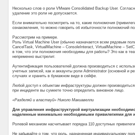
Несколько слов о роли VMware Consolidated Backup User. Согла
удаление это роли не допускается.
Если внимательно посмотреть на то, какие полномочия (привилег
ознакомления, то можно говорить об избыточности полномочий по
Рассмотрим на примере.
Роль Virtual Machine User (обычно назначается всем рядовым пол
CancelTask, VirtualMachine – ConsoleInteract, VirtualMachine – S
в том, что эти полномочия необходимы для работы? Это как в теат
непременно выстрелит.
Аутентификация пользователей должна производиться с использ
учетных записей, как и аккаунты роли Administrator (основной и
случаях и хранить в бумажном виде в сейфе.
Любой доступ к объектам инфраструктуры должен производиться с
при инциденте вы сумеете точно определить виновное лицо.
«Разделяй и властвуй» Николо Макиавелли
Для управления инфраструктурой виртуализации необходимо
наделенные минимально необходимыми привилегиями для и
Ролевой механизм насчитывает порядка 110 доступных привилеги
Не забывайте о том, что роль, назначенная индивидуальному пол