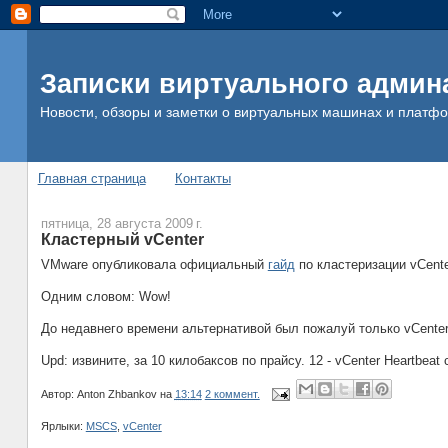
Записки виртуального админ
Новости, обзоры и заметки о виртуальных машинах и платф
Главная страница
Контакты
пятница, 28 августа 2009 г.
Кластерный vCenter
VMware опубликовала официальный
гайд
по кластеризации vCent
Одним словом: Wow!
До недавнего времени альтернативой был пожалуй только vCenter
Upd: извините, за 10 килобаксов по прайсу. 12 - vCenter Heartbeat
Автор:
Anton Zhbankov
на
13:14
2 коммент.
Ярлыки:
MSCS
,
vCenter