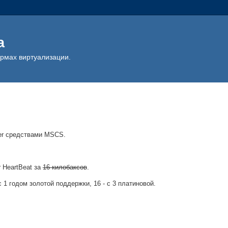
а
ормах виртуализации.
er средствами MSCS.
 HeartBeat за
16 килобаксов
.
 с 1 годом золотой поддержки, 16 - с 3 платиновой.