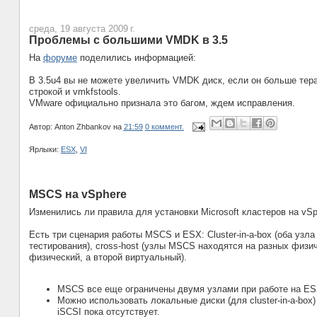
среда, 19 августа 2009 г.
Проблемы с большими VMDK в 3.5
На
форуме
поделились информацией:
В 3.5u4 вы не можете увеличить VMDK диск, если он больше тера
строкой и vmkfstools.
VMware официально признала это багом, ждем исправления.
Автор:
Anton Zhbankov
на
21:59
0 коммент.
Ярлыки:
ESX
,
VI
MSCS на vSphere
Изменились ли правила для установки Microsoft кластеров на vSp
Есть три сценария работы MSCS и ESX: Cluster-in-a-box (оба уз
тестирования), cross-host (узлы MSCS находятся на разных физиче
физический, а второй виртуальный).
MSCS все еще ограничены двумя узлами при работе на ES
Можно использовать локальные диски (для cluster-in-a-box
iSCSI пока отсутствует.