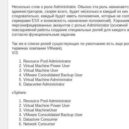
Несколько слов о роли Administrator. Обычно эта роль назначае
администраторов, скорее всего, будет несколько и каждый из них
следовательно, каждый будет иметь полномочия, которые не соо
серверами ESX и возможность назначения полномочий). Хорошим
персонифицированных аккаунтов с ролью Administrator (основной
повседневной работы создание специальных ролей для каждого 
согласно функциональным задачам.
Так же в списке ролей существующих по умолчанию есть еще роли
терминах компании VMware).
VI3:
Resource Pool Administrator
Virtual Machine Power User
Virtual Machine User
VMware Consolidated Backup User
Virtual Machine Administrator
Datacenter Administrator
vSphere:
Resource Pool Administrator
Virtual Machine Power User
Virtual MachineUser
VMware Consolidated Backup User
Datastore Consumer
Network Consumer