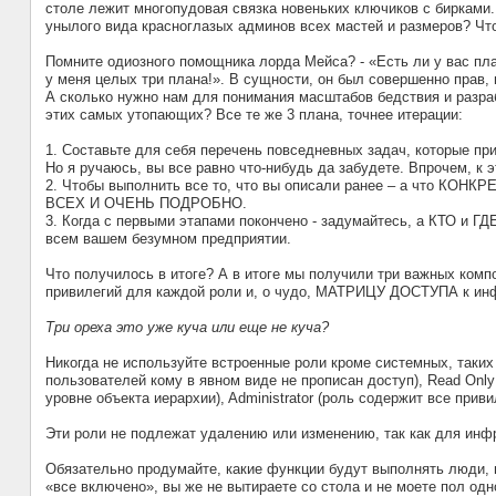
столе лежит многопудовая связка новеньких ключиков с бирками. 
унылого вида красноглазых админов всех мастей и размеров? Что 
Помните одиозного помощника лорда Мейса? - «Есть ли у вас пла
у меня целых три плана!». В сущности, он был совершенно прав, 
А сколько нужно нам для понимания масштабов бедствия и разр
этих самых утопающих? Все те же 3 плана, точнее итерации:
1. Составьте для себя перечень повседневных задач, которые пр
Но я ручаюсь, вы все равно что-нибудь да забудете. Впрочем, к э
2. Чтобы выполнить все то, что вы описали ранее – а что КОНКРЕ
ВСЕХ И ОЧЕНЬ ПОДРОБНО.
3. Когда с первыми этапами покончено - задумайтесь, а КТО и Г
всем вашем безумном предприятии.
Что получилось в итоге? А в итоге мы получили три важных комп
привилегий для каждой роли и, о чудо, МАТРИЦУ ДОСТУПА к инф
Три ореха это уже куча или еще не куча?
Никогда не используйте встроенные роли кроме системных, таких к
пользователей кому в явном виде не прописан доступ), Read Onl
уровне объекта иерархии), Administrator (роль содержит все приви
Эти роли не подлежат удалению или изменению, так как для инф
Обязательно продумайте, какие функции будут выполнять люди, 
«все включено», вы же не вытираете со стола и не моете пол одно