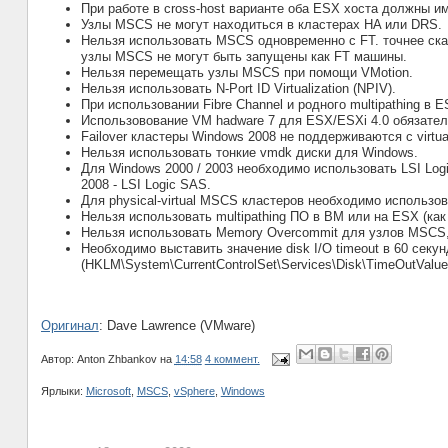
При работе в cross-host варианте оба ESX хоста должны и
Узлы MSCS не могут находиться в кластерах HA или DRS.
Нельзя использовать MSCS одновременно с FT. точнее сказ
узлы MSCS не могут быть запущены как FT машины.
Нельзя перемещать узлы MSCS при помощи VMotion.
Нельзя использовать N-Port ID Virtualization (NPIV).
При использовании Fibre Channel и родного multipathing в E
Использовование VM hadware 7 для ESX/ESXi 4.0 обязател
Failover кластеры Windows 2008 не поддерживаются с virtu
Нельзя использовать тонкие vmdk диски для Windows.
Для Windows 2000 / 2003 необходимо использовать LSI Logi
2008 - LSI Logic SAS.
Для physical-virtual MSCS кластеров необходимо использов
Нельзя использовать multipathing ПО в ВМ или на ESX (как
Нельзя использовать Memory Overcommit для узлов MSCS,
Необходимо выставить значение disk I/O timeout в 60 секу
(HKLM\System\CurrentControlSet\Services\Disk\TimeOutValue
Оригинал
: Dave Lawrence (VMware)
Автор:
Anton Zhbankov
на
14:58
4 коммент.
Ярлыки:
Microsoft
,
MSCS
,
vSphere
,
Windows