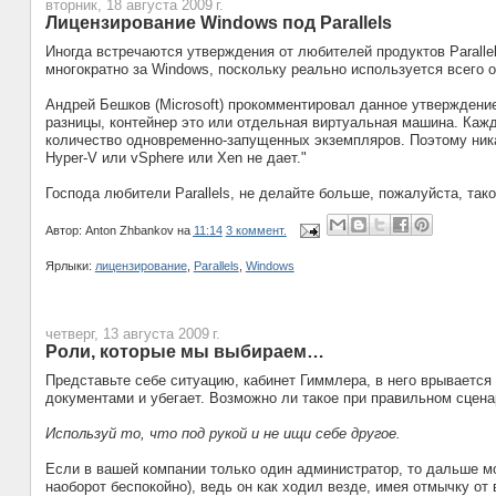
вторник, 18 августа 2009 г.
Лицензирование Windows под Parallels
Иногда встречаются утверждения от любителей продуктов Parallels
многократно за Windows, поскольку реально используется всего 
Андрей Бешков (Microsoft) прокомментировал данное утверждение 
разницы, контейнер это или отдельная виртуальная машина. Ка
количество одновременно-запущенных экземпляров. Поэтому никак
Hyper-V или vSphere или Xen не дает."
Господа любители Parallels, не делайте больше, пожалуйста, так
Автор:
Anton Zhbankov
на
11:14
3 коммент.
Ярлыки:
лицензирование
,
Parallels
,
Windows
четверг, 13 августа 2009 г.
Роли, которые мы выбираем…
Представьте себе ситуацию, кабинет Гиммлера, в него врывается
документами и убегает. Возможно ли такое при правильном сцен
Используй то, что под рукой и не ищи себе другое.
Если в вашей компании только один администратор, то дальше мо
наоборот беспокойно), ведь он как ходил везде, имея отмычку от 