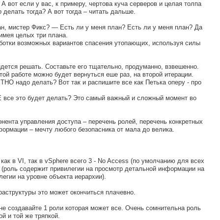
А вот если у вас, к примеру, чертова куча серверов и целая толпа
делать тогда? А вот тогда – читать дальше.
н, мистер Фикс? — Есть ли у меня план? Есть ли у меня план? Да
имея целых три плана.
аботки возможных вариантов спасения утопающих, используя силы
идется решать. Составьте его тщательно, продуманно, взвешенно.
той работе можно будет вернуться еше раз, на второй итерации.
ТНО надо делать? Вот так и распишите все как Петька оперу - про
ДЕ все это будет делать? Это самый важный и сложный момент во
онента управления доступа – перечень ролей, перечень конкретных
ормации – мечту любого безопасника от мала до велика.
ак в VI, так в vSphere всего 3 - No Access (по умолчанию для всех
y (роль содержит привилегии на просмотр детальной информации на
легии на уровне объекта иерархии).
раструктуры это может окончиться плачевно.
не создавайте 1 роли которая может все. Очень сомнительна роль
й и той же тряпкой.