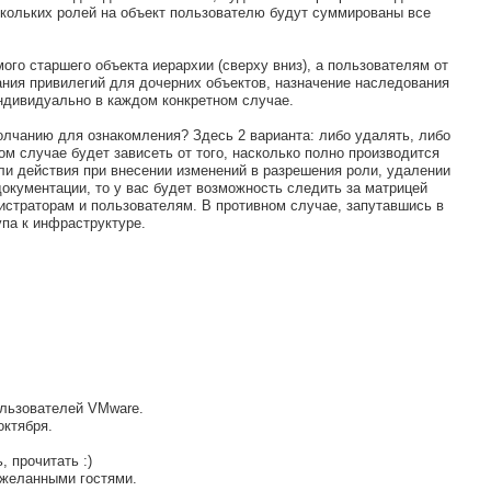
скольких ролей на объект пользователю будут суммированы все
го старшего объекта иерархии (сверху вниз), а пользователям от
ания привилегий для дочерних объектов, назначение наследования
ндивидуально в каждом конкретном случае.
олчанию для ознакомления? Здесь 2 варианта: либо удалять, либо
ом случае будет зависеть от того, насколько полно производится
и действия при внесении изменений в разрешения роли, удалении
окументации, то у вас будет возможность следить за матрицей
страторам и пользователям. В противном случае, запутавшись в
упа к инфраструктуре.
ользователей VMware.
октября.
 прочитать :)
 желанными гостями.