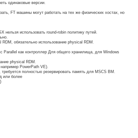
меть одинаковые версии.
ать, FT машины могут работать на тех же физических хостах, но
SX нельзя использовать round-robin политику путей.
ьно.
al RDM, обязательно использование physical RDM.
c Parallel как контроллер Для общего хранилища, для Windows
ание physical RDM.
 например PowerPath VE).
 требуется полностью резервировать память для MSCS ВМ.
нд или более
)