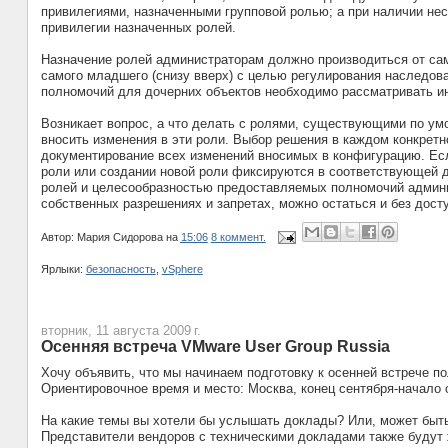
привилегиями, назначенными групповой ролью; а при наличии не
привилегии назначенных ролей.
Назначение ролей администраторам должно производиться от само
самого младшего (снизу вверх) с целью регулирования наследов
полномочий для дочерних объектов необходимо рассматривать и
Возникает вопрос, а что делать с ролями, существующими по ум
вносить изменения в эти роли. Выбор решения в каждом конкретн
документирование всех изменений вносимых в конфигурацию. Есл
роли или создании новой роли фиксируются в соответствующей д
ролей и целесообразностью предоставляемых полномочий админи
собственных разрешениях и запретах, можно остаться и без дост
Автор:
Мария Сидорова
на
15:06
8 коммент.
Ярлыки:
безопасность
,
vSphere
вторник, 11 августа 2009 г.
Осенняя встреча VMware User Group Russia
Хочу объявить, что мы начинаем подготовку к осенней встрече п
Ориентировочное время и место: Москва, конец сентября-начало 
На какие темы вы хотели бы услышать доклады? Или, может быть,
Представители вендоров с техническими докладами также будут