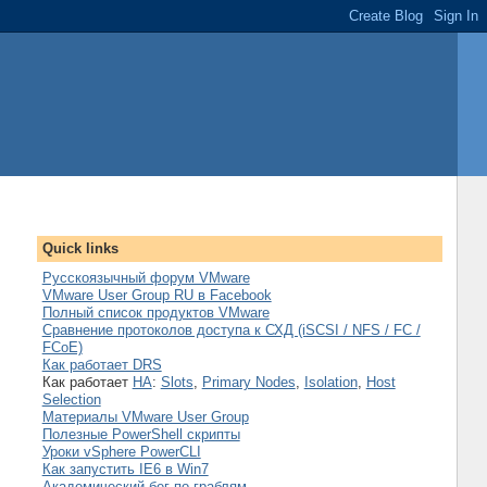
Quick links
Русскоязычный форум VMware
VMware User Group RU в Facebook
Полный список продуктов VMware
Сравнение протоколов доступа к СХД (iSCSI / NFS / FC /
FCoE)
Как работает DRS
Как работает
HA
:
Slots
,
Primary Nodes
,
Isolation
,
Host
Selection
Материалы VMware User Group
Полезные PowerShell скрипты
Уроки vSphere PowerCLI
Как запустить IE6 в Win7
Академический бег по граблям