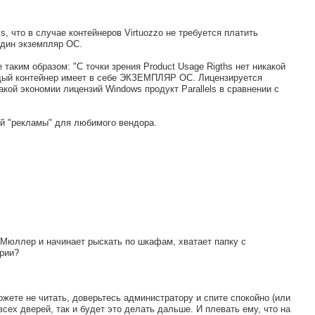
, что в случае контейнеров Virtuozzo не требуется платить
один экземпляр ОС.
таким образом: "С точки зрения Product Usage Rigths нет никакой
ждый контейнер имеет в себе ЭКЗЕМПЛЯР ОС. Лицензируется
ой экономии лицензий Windows продукт Parallels в сравнении с
ой "рекламы" для любимого вендора.
 Мюллер и начинает рыскать по шкафам, хватает папку с
арии?
жете не читать, доверьтесь администратору и спите спокойно (или
всех дверей, так и будет это делать дальше. И плевать ему, что на