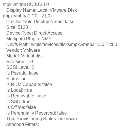
mpx.vmhba1:C0:T2:L0
Display Name: Local VMware Disk
(mpx.vmhba1:C0:T2:L0)
Has Settable Display Name: false
Size: 5120
Device Type: Direct-Access
Multipath Plugin: NMP
Devfs Path: /vmfs/devices/disks/mpx.vmhba1:C0:T2:L0
Vendor: VMware
Model: Virtual disk
Revision: 1.0
SCSI Level: 2
Is Pseudo: false
Status: on
Is RDM Capable: false
Is Local: true
Is Removable: false
Is SSD: true
Is Offline: false
Is Perennially Reserved: false
Thin Provisioning Status: unknown
Attached Filters: