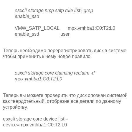
esxcli storage nmp satp rule list | grep
enable_ssd
VMW_SATP_LOCAL mpx.vmhba1:C0:T2:L0
enable_ssd user
Теперь необходимо перерегистрировать диск в системе,
чтобы применить к нему новое правило.
esxcli storage core claiming reclaim -d
mpx.vmhba1:C0:T2:L0
Теперь вы можете проверить что диск опознан системой
как твердотельный, отобразив все детали по данному
устройству.
esxcli storage core device list --
device=mpx.vmhba1:C0:T2:L0