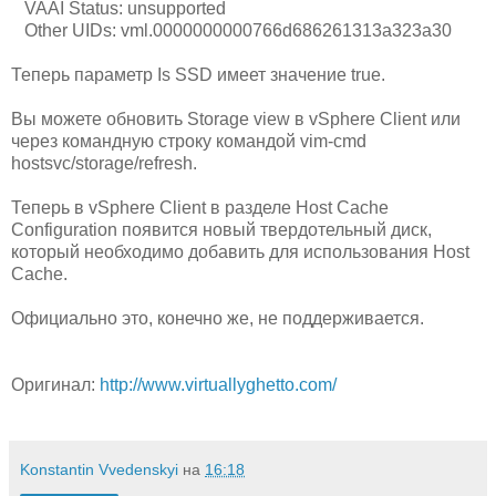
VAAI Status: unsupported
Other UIDs: vml.0000000000766d686261313a323a30
Теперь параметр Is SSD имеет значение true.
Вы можете обновить Storage view в vSphere Client или
через командную строку командой vim-cmd
hostsvc/storage/refresh.
Теперь в vSphere Client в разделе Host Cache
Configuration появится новый твердотельный диск,
который необходимо добавить для использования Host
Cache.
Официально это, конечно же, не поддерживается.
Оригинал:
http://www.virtuallyghetto.com/
Konstantin Vvedenskyi
на
16:18