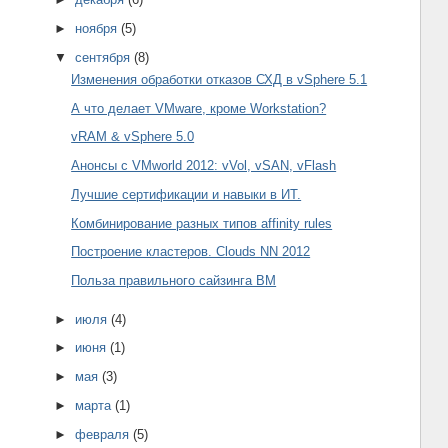
►
ноября
(5)
▼
сентября
(8)
Изменения обработки отказов СХД в vSphere 5.1
А что делает VMware, кроме Workstation?
vRAM & vSphere 5.0
Анонсы с VMworld 2012: vVol, vSAN, vFlash
Лучшие сертификации и навыки в ИТ.
Комбинирование разных типов affinity rules
Построение кластеров. Clouds NN 2012
Польза правильного сайзинга ВМ
►
июля
(4)
►
июня
(1)
►
мая
(3)
►
марта
(1)
►
февраля
(5)