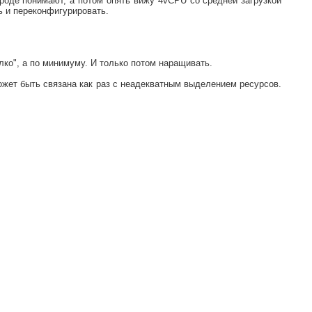
Вроде понимают, а потом опять вижу 4vCPU со средней загрузкой
ь и переконфигурировать.
лко", а по минимуму. И только потом наращивать.
жет быть связана как раз с неадекватным выделением ресурсов.