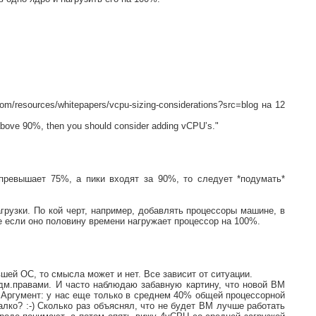
om/resources/whitepapers/vcpu-sizing-considerations?src=blog на 12
 above 90%, then you should consider adding vCPU’s."
 превышает 75%, а пики входят за 90%, то следует *подумать*
рузки. По кой черт, например, добавлять процессоры машине, в
 если оно половину времени нагружает процессор на 100%.
шей ОС, то смысла может и нет. Все зависит от ситуации.
адм.правами. И часто наблюдаю забавную картину, что новой ВМ
U. Аргумент: у нас еще только в среднем 40% общей процессорной
алко? :-) Сколько раз объяснял, что не будет ВМ лучше работать