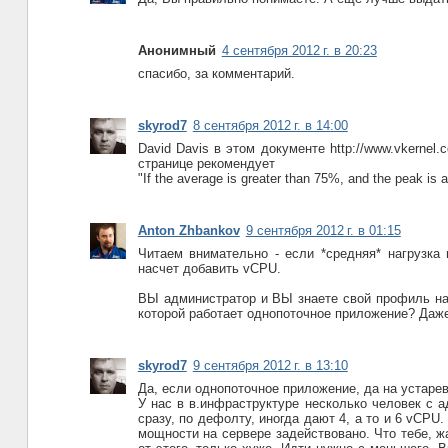
Анонимный
4 сентября 2012 г. в 20:23
спасибо, за комментарий.
skyrod7
8 сентября 2012 г. в 14:00
David Davis в этом документе http://www.vkernel.c
странице рекомендует
"If the average is greater than 75%, and the peak is
Anton Zhbankov
9 сентября 2012 г. в 01:15
Читаем внимательно - если *средняя* нагрузка
насчет добавить vCPU.
ВЫ администратор и ВЫ знаете свой профиль наг
которой работает однопоточное приложение? Даже
skyrod7
9 сентября 2012 г. в 13:10
Да, если однопоточное приложение, да на устарев
У нас в в.инфраструктуре несколько человек с 
сразу, по дефолту, иногда дают 4, а то и 6 vCP
мощности на сервере задействовано. Что тебе, ж