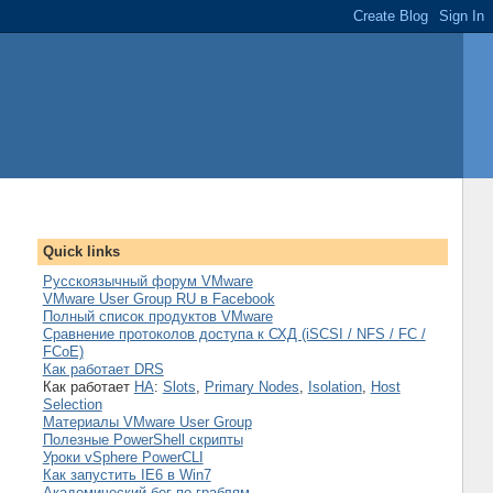
Quick links
Русскоязычный форум VMware
VMware User Group RU в Facebook
Полный список продуктов VMware
Сравнение протоколов доступа к СХД (iSCSI / NFS / FC /
FCoE)
Как работает DRS
Как работает
HA
:
Slots
,
Primary Nodes
,
Isolation
,
Host
Selection
Материалы VMware User Group
Полезные PowerShell скрипты
Уроки vSphere PowerCLI
Как запустить IE6 в Win7
Академический бег по граблям