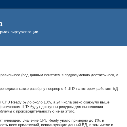
а
ормах виртуализации.
равильного (под данным понятием я подразумеваю достаточного, а
еподиски также развёрнут сервер с 4 ЦПУ на котором работает БД
и CPU Ready было около 10%, а 24 числа резко скакнуло выше
а физическом ЦПУ будут доступны ресурсы для выполнения.
блемы с производительностью из-за этого.
тат очевиден. Значение CPU Ready упало примерно до 1%, и
ность всех приложений, использующих данный БД, в том числе и