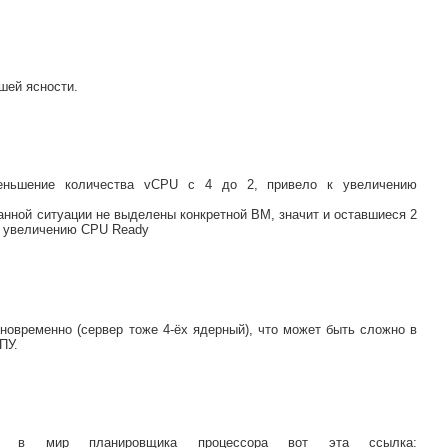
шей ясности.
меньшение количества vCPU с 4 до 2, привело к увеличению
анной ситуации не выделены конкретной ВМ, значит и оставшиеся 2
 к увеличению CPU Ready
овременно (сервер тоже 4-ёх ядерный), что может быть сложно в
ПУ.
ся в мир планировщика процессора вот эта ссылка: