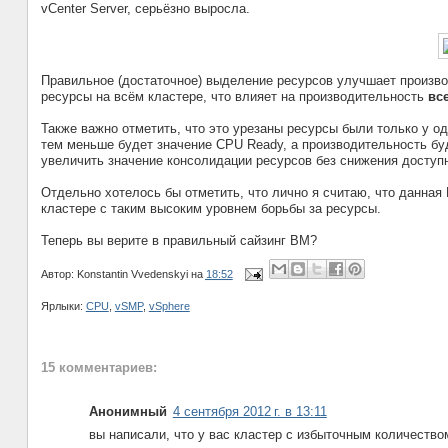
vCenter Server, серьёзно выросла.
Правильное (достаточное) выделение ресурсов улучшает произво
ресурсы на всём кластере, что влияет на производительность
вс
Также важно отметить, что это урезаны ресурсы были только у о
тем меньше будет значение CPU Ready, а производительность буд
увеличить значение консолидации ресурсов без снижения доступ
Отдельно хотелось бы отметить, что лично я считаю, что данная
кластере с таким высоким уровнем борьбы за ресурсы.
Теперь вы верите в правильный сайзинг ВМ?
Автор:
Konstantin Vvedenskyi
на
18:52
Ярлыки:
CPU
,
vSMP
,
vSphere
15 комментариев:
Анонимный
4 сентября 2012 г. в 13:11
вы написали, что у вас кластер с избыточным количеств