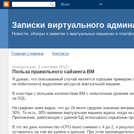
Записки виртуального админ
Новости, обзоры и заметки о виртуальных машинах и платф
Главная страница
Контакты
понедельник, 3 сентября 2012 г.
Польза правильного сайзинга ВМ
Я думаю, что описываемый случай является хорошим примером п
не избыточного) выделения ресурсов виртуальной машине.
В кластере с большим количеством ВМ с избыточным уровнем пер
на SQL.
На графике ниже видно, что до 24 июля среднее значение метрик
30%. То есть, 30% времени виртуальная машина ждала, когда н
Приложение, работающее с данной БД испытывало серьёзные про
В тот же день количество vCPU было снижено с 4 до 2, и резуль
оставалось на том же уровне и дальше. При этом производитель