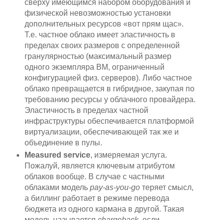
сверху имеющимся набором оборудования и
физической невозможностью установки
дополнительных ресурсов «вот прям щас».
Т.е. частное облако имеет эластичность в
пределах своих размеров с определенной
гранулярностью (максимальный размер
одного экземпляра ВМ, ограниченный
конфигурацией физ. серверов). Либо частное
облако превращается в гибридное, закупая по
требованию ресурсы у облачного провайдера.
Эластичность в пределах частной
инфраструктуры обеспечивается платформой
виртуализации, обеспечивающей так же и
объединение в пулы.
Measured service
, измеряемая услуга.
Пожалуй, является ключевым атрибутом
облаков вообще. В случае с частными
облаками модель
pay-as-you-go
теряет смысл,
а биллинг работает в режиме перевода
бюджета из одного кармана в другой. Такая
модель называется
chargeback
, если